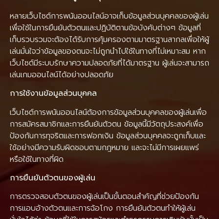
หลายเว็บไซต์การพนันออนไลน์อาจเก็บข้อมูลส่วนบุคคลของผู้เล่น
เพื่อใช้ในการยืนยันตัวตนและปฏิบัติตามข้อบังคับต่างๆ ข้อมูลที่
เก็บรวบรวมจะต้องได้รับการคุ้มครองตามมาตรฐานสากลเพื่อให้ผู้
เล่นมั่นใจว่าข้อมูลของตนจะไม่ถูกนำไปใช้ในทางที่ไม่เหมาะสม หาก
เว็บไซต์มีระบบรักษาความปลอดภัยที่ได้มาตรฐาน ผู้เล่นจะสามารถ
เล่นเกมออนไลน์ได้อย่างปลอดภัย
การใช้งานข้อมูลส่วนบุคคล
เว็บไซต์การพนันออนไลน์ต้องการข้อมูลส่วนบุคคลของผู้เล่นเพื่อ
การสมัครสมาชิกและการยืนยันตัวตน ข้อมูลนี้มีวัตถุประสงค์เพื่อ
ป้องกันการทุจริตและการฟอกเงิน ข้อมูลส่วนบุคคลจะถูกเก็บและ
ใช้อย่างมีความรับผิดชอบตามกฎหมาย และจะไม่มีการเผยแพร่
หรือใช้ในทางที่ผิด
การยืนยันตัวตนของผู้เล่น
การตรวจสอบตัวตนของผู้เล่นเป็นขั้นตอนสำคัญที่ช่วยป้องกัน
การแอบอ้างตัวตนและการฉ้อโกง การยืนยันตัวตนทำให้ผู้เล่น