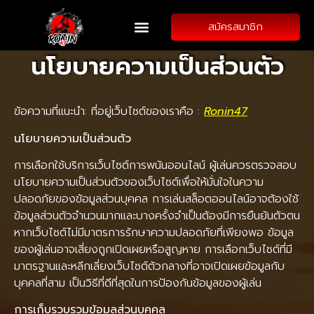
สมัครสมาชิก
นโยบายความเป็นส่วนตัว
ข้อความที่แนะนำ: ที่อยู่เว็บไซต์ของเราคือ :
Ronin47
นโยบายความเป็นส่วนตัว
การเลือกใช้บริการเว็บไซต์การพนันออนไลน์ ผู้เล่นควรตรวจสอบ
นโยบายความเป็นส่วนตัวของเว็บไซต์เพื่อให้มั่นใจในความ
ปลอดภัยของข้อมูลส่วนบุคคล การเล่นสล็อตออนไลน์อาจต้องใช้
ข้อมูลส่วนตัวจำนวนมากและบางครั้งจำเป็นต้องมีการยืนยันตัวตน
หากเว็บไซต์ไม่มีมาตรการรักษาความปลอดภัยที่เพียงพอ ข้อมูล
ของผู้เล่นอาจเสี่ยงถูกเปิดเผยหรือสูญหาย การเลือกเว็บไซต์ที่มี
มาตรฐานและหลีกเลี่ยงเว็บไซต์ตัวกลางที่อาจเปิดเผยข้อมูลกับ
บุคคลที่สาม เป็นวิธีที่ดีที่สุดในการป้องกันข้อมูลของผู้เล่น
การเก็บรวบรวมข้อมูลส่วนบุคคล