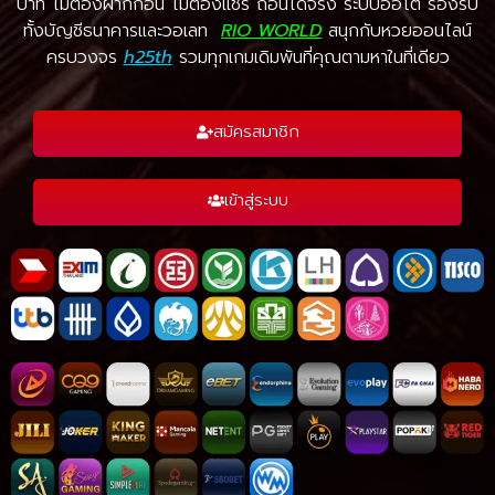
บาท ไม่ต้องฝากก่อน ไม่ต้องแชร์ ถอนได้จริง ระบบออโต้ รองรับ
ทั้งบัญชีธนาคารและวอเลท
RIO WORLD
สนุกกับหวยออนไลน์
ครบวงจร
h25th
รวมทุกเกมเดิมพันที่คุณตามหาในที่เดียว
สมัครสมาชิก
เข้าสู่ระบบ