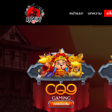
หน้าแรก
บทความ
สล